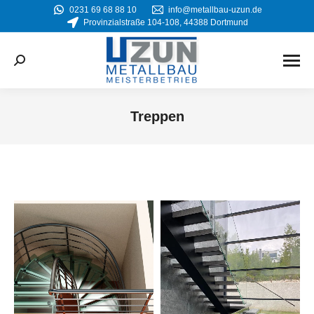
0231 69 68 88 10
info@metallbau-uzun.de
Provinzialstraße 104-108, 44388 Dortmund
Search:
Treppen
Sie befinden sich hier: